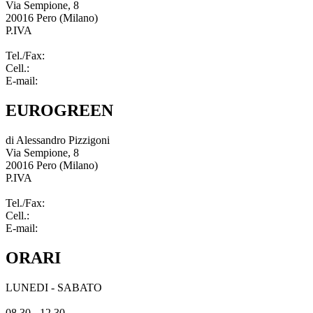
Via Sempione, 8
20016 Pero (Milano)
P.IVA
03966720967
Tel./Fax:
02 33912168
Cell.:
340 9390690
E-mail:
info@eurogreenpero.com
EUROGREEN
di Alessandro Pizzigoni
Via Sempione, 8
20016 Pero (Milano)
P.IVA
03966720967
Tel./Fax:
02 33912168
Cell.:
340 9390690
E-mail:
info@eurogreenpero.com
ORARI
LUNEDI - SABATO
08.30 - 12.30