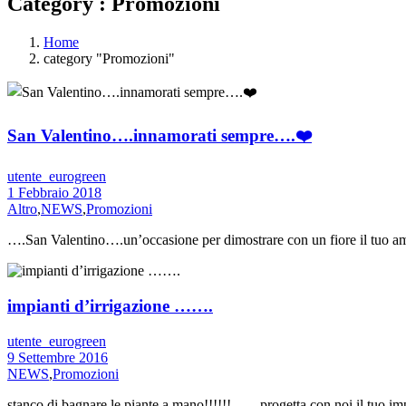
Category : Promozioni
Home
category "Promozioni"
San Valentino….innamorati sempre….❤️
utente_eurogreen
1 Febbraio 2018
Altro
,
NEWS
,
Promozioni
….San Valentino….un’occasione per dimostrare con un fiore il tuo 
impianti d’irrigazione …….
utente_eurogreen
9 Settembre 2016
NEWS
,
Promozioni
stanco di bagnare le piante a mano!!!!!!……progetta con noi il tuo