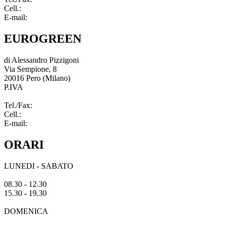
Cell.:
340 9390690
E-mail:
info@eurogreenpero.com
EUROGREEN
di Alessandro Pizzigoni
Via Sempione, 8
20016 Pero (Milano)
P.IVA
03966720967
Tel./Fax:
02 33912168
Cell.:
340 9390690
E-mail:
info@eurogreenpero.com
ORARI
LUNEDI - SABATO
08.30 - 12.30
15.30 - 19.30
DOMENICA